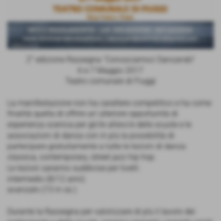
2° edizione Rassegna "Conosciamoci Danzando"
6 e 7 Maggio 2017
Teatro comunale di Fiuggi
La manifestazione non ha carattere competitivo e ha come
finalità quella di offrire un´ulteriore opportunità di
esperienza scenica per gli/le allievi/e delle scuole e le
associazioni di danza con in più la possibilità di
partecipare gratuitamente a tutte le lezioni di danza
classica, contemporary, street jazz hip hop.
Le lezioni saranno suddivise per livelli:
intermedio (8/12 anni)
avanzato (13 in sù )
Durante la Rassegna per valorizzare di più il lavoro dei