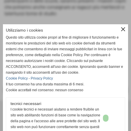
partecipanti e delle scuole, saranno presenti i maestri ospiti
che potranno anche consegnare ai ragazzi più meritevoli e
talentuosi borse di studio
close
Utilizziamo i cookies
SCARICA IL PROGRAMMA DI SEGUITO
Questo sito utilizza cookie propri al fine di migliorare il funzionamento e
monitorare le prestazioni del sito web e/o cookie derivati da strumenti
esterni che consentono di inviare messaggi pubblicitari in linea con le tue
Documenti allegati
preferenze, come dettagliato nella Cookie Policy. Per continuare è
necessario autorizzare i nostri cookie. Cliccando sul pulsante
PROGRAMMA
ACCONSENTO, acconsenti all'uso dei cookie. Ignorando questo banner e
Dimensione: 819,23 KB
navigando il sito acconsenti all'uso dei cookie.
Cookie Policy
-
Privacy Policy
Il tuo consenso ha una durata massima di 6 mesi.
<< PRECEDENTE
SUCCESSIVO >>
Cookie accettati nel consenso: nessun consenso
tecnici necessari
DANZA ACSI
I cookie tecnici e necessari aiutano a rendere fruibile un
sito web abilitando funzioni di base come la navigazione
Via Montecatini, 5
della pagina e l'accesso alle aree protette del sito web. Il
000186 Roma
sito web non può funzionare correttamente senza questi