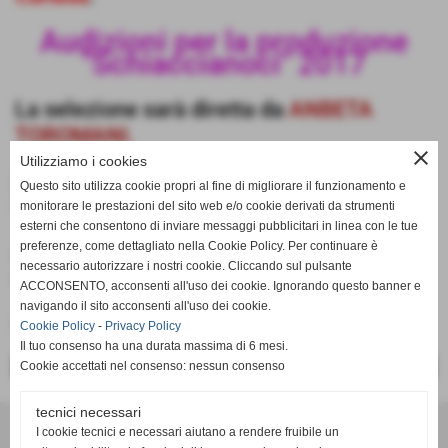
Audizioni per la produzione
"Schiaccianoci" 2017
La selezione sarà diretta da
ANBETA
TOROMANI.
close
Utilizziamo i cookies
Responsabile per l´Italia
DINO
Questo sito utilizza cookie propri al fine di migliorare il funzionamento e
CARANO
.
monitorare le prestazioni del sito web e/o cookie derivati da strumenti
esterni che consentono di inviare messaggi pubblicitari in linea con le tue
preferenze, come dettagliato nella Cookie Policy. Per continuare è
Per partecipare all´audizione inviare 2 foto
necessario autorizzare i nostri cookie. Cliccando sul pulsante
e curriculum a
dinocarano@libero.it
ACCONSENTO, acconsenti all'uso dei cookie. Ignorando questo banner e
navigando il sito acconsenti all'uso dei cookie.
INFO: 340 2516978
Cookie Policy
-
Privacy Policy
Il tuo consenso ha una durata massima di 6 mesi.
Cookie accettati nel consenso: nessun consenso
<< PRECEDENTE
SUCCESSIVO >>
tecnici necessari
DANZA ACSI
I cookie tecnici e necessari aiutano a rendere fruibile un