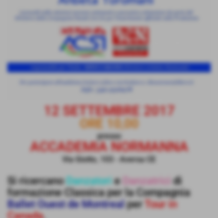
12 SETTEMBRE 2017
ORE 10,00
presso
ACCADEMIA NORMANNA
Via Giotto, 103 - Aversa CE
Si ricercano
Danzatori
e
Danzatrici
di
formazione Classica per la Compagnia
Ballet Ouest de Montreal
per
Tour in
Canada
.