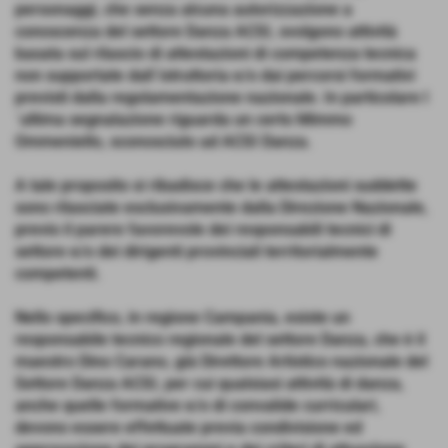
personaggi, che senza alcuna autorizzazione a
conoscenza del settore Danza ACSI, svolgono attività
basata sul rilascio di attestazioni di competenza tecnica
non supportate dall´istruttoria e/o dai percorsi formativi
previsti dalla regolamentazione nazionale. In particolare l
´ultima segnalazione riguarda un certo Mimmo
Ommeniello, sconosciuto ad ACSI Danza.
A tale proposito si ribadisce che le attestazioni suddette
sono rilasciate esclusivamente dalla Direzione Nazionale,
previo il parere favorevole dei responsabili tecnici di
settore e/o dei dirigenti provinciali territorialmente
competenti.
Nello specifico, in regione Campania, esiste un
responsabile tecnico regionale del settore Danza, che è il
maestro Dino Carano, già Direttore Artistico nazionale del
Settore Danza ACSI, per cui qualsiasi attività di danza,
anche quelle formative e/o di convalide curriculari,
devono essere effettuate previa condivisione ed