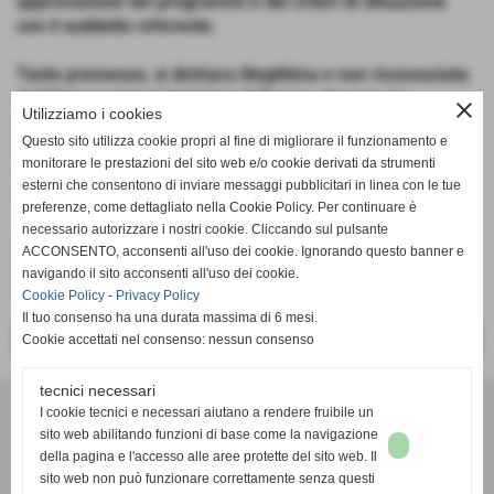
approvazione dei programmi e dei criteri di attuazione
con il suddetto referente.
Tanto premesso, si dichiara illegittima e non riconosciuta
dall´Ente qualsiasi iniziativa di Danza, che non sia
close
Utilizziamo i cookies
conforme alle procedure sopra descritte, dissociandosi
Questo sito utilizza cookie propri al fine di migliorare il funzionamento e
totalmente da qualsiasi abuso e riservandosi di
monitorare le prestazioni del sito web e/o cookie derivati da strumenti
denunciare agli organismi competenti le violazioni
esterni che consentono di inviare messaggi pubblicitari in linea con le tue
riscontrate.
preferenze, come dettagliato nella Cookie Policy. Per continuare è
necessario autorizzare i nostri cookie. Cliccando sul pulsante
Il Responsabile Nazionale Settore Danza e Vice
ACCONSENTO, acconsenti all'uso dei cookie. Ignorando questo banner e
Presidente Nazionale
navigando il sito acconsenti all'uso dei cookie.
Dott. Claudio Cimmino
Cookie Policy
-
Privacy Policy
Il tuo consenso ha una durata massima di 6 mesi.
Cookie accettati nel consenso: nessun consenso
<< PRECEDENTE
SUCCESSIVO >>
tecnici necessari
DANZA ACSI
I cookie tecnici e necessari aiutano a rendere fruibile un
sito web abilitando funzioni di base come la navigazione
Via Montecatini, 5
della pagina e l'accesso alle aree protette del sito web. Il
000186 Roma
sito web non può funzionare correttamente senza questi